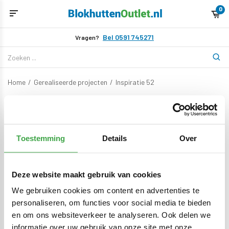
0
Bel 0591 745271
Vragen?
Home
/
Gerealiseerde projecten
/
Inspiratie 52
Inspiratie 52
Toestemming
Details
Over
Geen producten gevonden!
Probeer een andere categorie of neem contact op met
onze klantenservice.
Deze website maakt gebruik van cookies
We gebruiken cookies om content en advertenties te
personaliseren, om functies voor social media te bieden
BEKIJK ONZE CATALOGUS
en om ons websiteverkeer te analyseren. Ook delen we
informatie over uw gebruik van onze site met onze