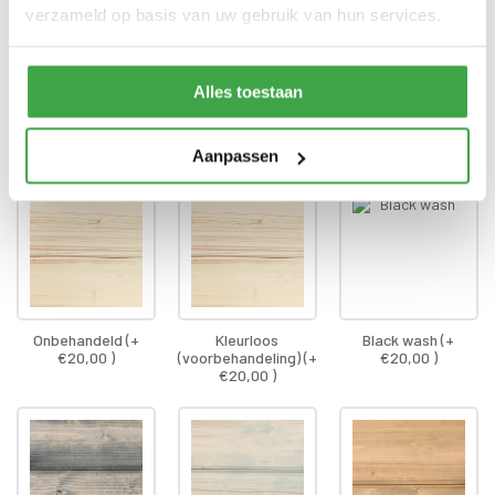
verzameld op basis van uw gebruik van hun services.
Gratis thuisbezorgd - In
Transport
Nederland
Alles toestaan
Dompel-impregnatie constructie (staanders
*
& ringbalk)
Aanpassen
Onbehandeld (+
Kleurloos
Black wash (+
€20,00 )
(voorbehandeling) (+
€20,00 )
€20,00 )