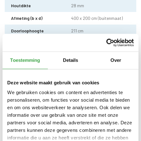
Houtdikte
28 mm
Afmeting (b x d)
400 x 200 cm (buitenmaat)
Doorloophoogte
211 cm
Wandhoogte
236 cm
Dakhoogte totaal
249 cm
Toestemming
Details
Over
Dakmaat (b x d)
460 x 240 cm
Sleufpaal
12 x 12 cm - 4 stuks
Deze website maakt gebruik van cookies
We gebruiken cookies om content en advertenties te
Dakhout
18 mm vuren dakhout
personaliseren, om functies voor social media te bieden
EPDM uit 1 stuk geleverd incl.
en om ons websiteverkeer te analyseren. Ook delen we
kit, dakdoorvoer en regenpijp
Dakbedekking
informatie over uw gebruik van onze site met onze
tot aan maaiveld - 10 jaar
garantie
partners voor social media, adverteren en analyse. Deze
partners kunnen deze gegevens combineren met andere
Alle bevestigingsmaterialen
Bevestigingsmaterialen
informatie die u aan ze heeft verstrekt of die ze hebben
zijn inbegrepen