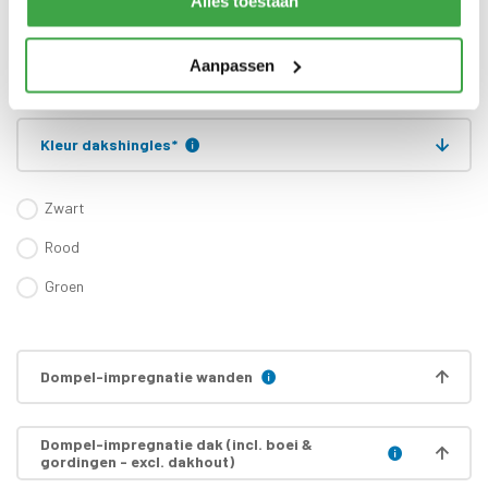
Alles toestaan
zijn inbegrepen
Gratis thuisbezorgd - In
Transport
Nederland
Aanpassen
Kleur dakshingles
*
Zwart
Rood
Groen
Dompel-impregnatie wanden
Dompel-impregnatie dak (incl. boei &
gordingen - excl. dakhout)