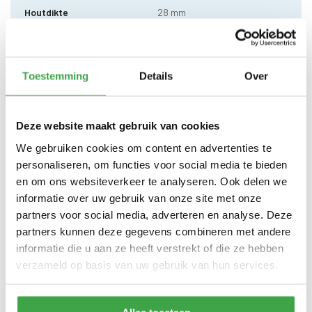
Houtdikte
28 mm
200 x 250cm (buitenmaat) -
Zijwand kan standaard zowel
Afmeting (b x d)
links als rechts worden
geplaatst
Toestemming
Details
Over
Wandhoogte
Voor 203 cm / achter 185 cm
Deze website maakt gebruik van cookies
Dakhoogte totaal
287 cm
We gebruiken cookies om content en advertenties te
10 x 10 cm - 1 stuks incl.
Staander
personaliseren, om functies voor social media te bieden
stelvoet
en om ons websiteverkeer te analyseren. Ook delen we
Schoren
7 x 7 cm - 2 stuks
informatie over uw gebruik van onze site met onze
partners voor social media, adverteren en analyse. Deze
Dakhout
18 mm dakhout
partners kunnen deze gegevens combineren met andere
informatie die u aan ze heeft verstrekt of die ze hebben
Dakshingles met 10 jaar
Dakbedekking
garantie (keuze uit: rood,
verzameld op basis van uw gebruik van hun services.
zwart en groen)
Alle bevestigingsmaterialen
Bevestigingsmaterialen