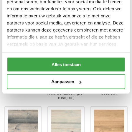
personaliseren, om functies voor social media te bieden
Gratis thuisbezorgd - In
en om ons websiteverkeer te analyseren. Ook delen we
Transport
Nederland
informatie over uw gebruik van onze site met onze
partners voor social media, adverteren en analyse. Deze
partners kunnen deze gegevens combineren met andere
Dompel-impregnatie wanden
*
informatie die u aan ze heeft verstrekt of die ze hebben
verzameld op basis van uw gebruik van hun services.
Alles toestaan
Aanpassen
Onbehandeld
Kleurloos
Black wash (+
(voorbehandeling) (+
€146,00 )
€146,00 )