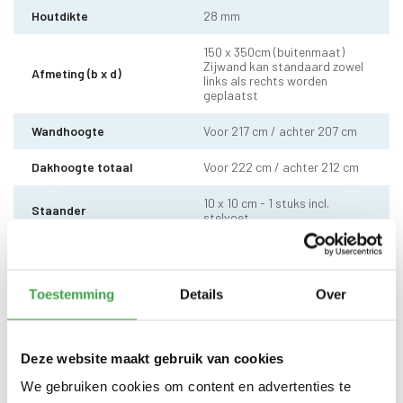
Houtdikte
28 mm
150 x 350cm (buitenmaat)
Zijwand kan standaard zowel
Afmeting (b x d)
links als rechts worden
geplaatst
Wandhoogte
Voor 217 cm / achter 207 cm
Dakhoogte totaal
Voor 222 cm / achter 212 cm
10 x 10 cm - 1 stuks incl.
Staander
stelvoet
Schoren
7 x 7 cm - 2 stuks
Dakhout
18 mm dakhout
Toestemming
Details
Over
EPDM uit 1 stuk geleverd incl.
Dakbedekking
kit - met 10 jaar garantie
Deze website maakt gebruik van cookies
Alle bevestigingsmaterialen
Bevestigingsmaterialen
We gebruiken cookies om content en advertenties te
zijn inbegrepen