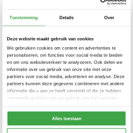
Houtdikte
28 mm
Toestemming
Details
Over
350 x 300cm (buitenmaat)
Zijwand kan standaard zowel
Afmeting (b x d)
links als rechts worden
geplaatst
Deze website maakt gebruik van cookies
We gebruiken cookies om content en advertenties te
Wandhoogte
Voor 217 cm / achter 207 cm
personaliseren, om functies voor social media te bieden
Dakhoogte totaal
Voor 222 cm / achter 212 cm
en om ons websiteverkeer te analyseren. Ook delen we
informatie over uw gebruik van onze site met onze
10 x 10 cm - 1 stuks incl.
Staander
partners voor social media, adverteren en analyse. Deze
stelvoet
partners kunnen deze gegevens combineren met andere
Schoren
7 x 7 cm - 2 stuks
informatie die u aan ze heeft verstrekt of die ze hebben
verzameld op basis van uw gebruik van hun services.
Dakhout
18 mm dakhout
EPDM uit 1 stuk geleverd incl.
Dakbedekking
kit - met 10 jaar garantie
Alles toestaan
Alle bevestigingsmaterialen
Bevestigingsmaterialen