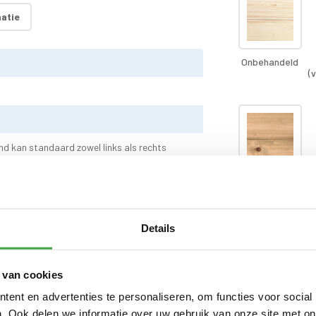
atie
Onbehandeld
(
nd kan standaard zowel links als rechts
Oak wash (+
€152,00 )
Details
Dompel-impr
dakhout)
 van cookies
ent en advertenties te personaliseren, om functies voor social
Extra wandl
. Ook delen we informatie over uw gebruik van onze site met on