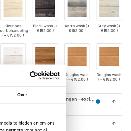
Kleurloos
Black wash (+
Antra wash (+
Grey wash (+
voorbehandeling)
€152,00 )
€152,00 )
€152,00 )
(+ €152,00 )
White wash (+
Brown wash (+
Douglas wash
Douglas wash
€152,00 )
€152,00 )
(+ €152,00 )
(+ €152,00 )
Over
egnatie dak (incl. boei & gordingen - excl.
*
 media te bieden en om ons
aag (á 13,5cm hoog)
ze partners voor social