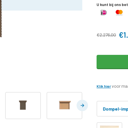
U kunt bij ons be
€1
€2.276,00
voor maa
Klik hier
Dompel-imp