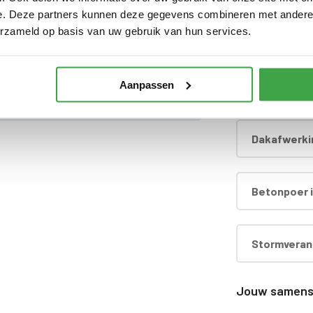
e. Deze partners kunnen deze gegevens combineren met andere i
erzameld op basis van uw gebruik van hun services.
Extra dichte
, dakdoorvoer en regenpijp tot aan maaiveld -
nbegrepen
Aanpassen
Hardhouten
d
Dakafwerki
Betonpoer i
Stormverank
Jouw samenst