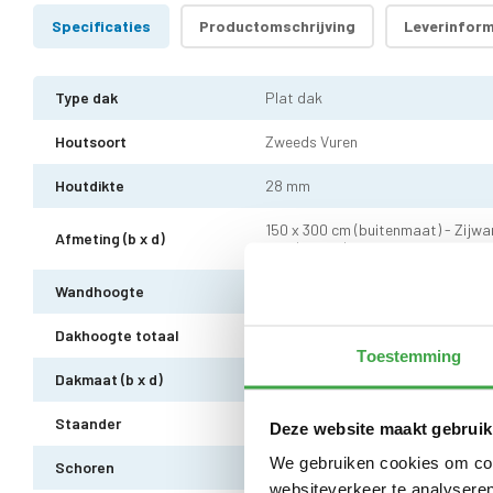
Specificaties
Productomschrijving
Leverinform
Type dak
Plat dak
Houtsoort
Zweeds Vuren
Houtdikte
28 mm
150 x 300 cm (buitenmaat) - Zijwa
Afmeting (b x d)
worden geplaatst
Wandhoogte
223 cm
Dakhoogte totaal
237 cm
Toestemming
Dakmaat (b x d)
190 x 320 cm
Staander
10 x 10 cm - 1 stuks incl. stelvoet
Deze website maakt gebruik
We gebruiken cookies om cont
Schoren
7 x 7 cm - 2 stuks
websiteverkeer te analyseren