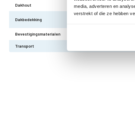
Dakhout
18 mm dakhout
media, adverteren en analys
verstrekt of die ze hebben v
EPDM uit 1 stuk geleverd incl. kit
Dakbedekking
10 jaar garantie
Bevestigingsmaterialen
Alle bevestigingsmaterialen zijn i
Transport
Gratis thuisbezorgd - In Nederlan