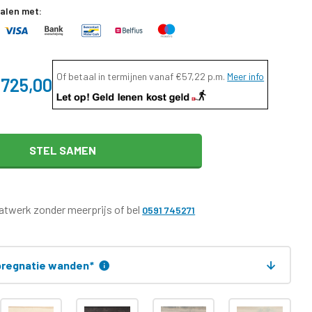
talen met:
Of betaal in termijnen vanaf
€57,22
p.m.
Meer info
.725,00
STEL SAMEN
twerk zonder meerprijs of bel
0591 745271
regnatie wanden
*