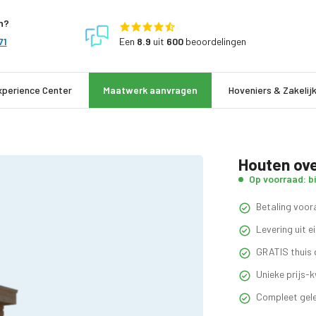
n?
Een
8.9
uit
600
beoordelingen
71
xperience Center
Maatwerk aanvragen
Hoveniers & Zakelij
Houten ove
Op voorraad: b
Betaling voora
Levering uit 
GRATIS thuis 
Unieke prijs-k
Compleet gele