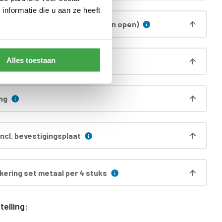
nformatie die u aan ze heeft
 zijwand (alleen voorzijde is dan open)
Alles toestaan
 funderingsprofielen
ng
ncl. bevestigingsplaat
ering set metaal per 4 stuks
elling: