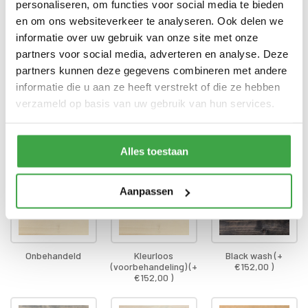
garantie
personaliseren, om functies voor social media te bieden
en om ons websiteverkeer te analyseren. Ook delen we
Alle bevestigingsmaterialen
Bevestigingsmaterialen
informatie over uw gebruik van onze site met onze
zijn inbegrepen
partners voor social media, adverteren en analyse. Deze
Gratis thuisbezorgd - In
partners kunnen deze gegevens combineren met andere
Transport
Nederland
informatie die u aan ze heeft verstrekt of die ze hebben
verzameld op basis van uw gebruik van hun services.
Dompel-impregnatie wanden
*
Alles toestaan
Aanpassen
Onbehandeld
Kleurloos
Black wash (+
(voorbehandeling) (+
€152,00 )
€152,00 )