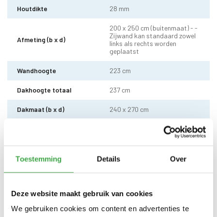
Houtdikte
28 mm
200 x 250 cm (buitenmaat) - -
Zijwand kan standaard zowel
Afmeting (b x d)
links als rechts worden
geplaatst
Wandhoogte
223 cm
Dakhoogte totaal
237 cm
Dakmaat (b x d)
240 x 270 cm
10 x 10 cm - 1 stuks incl.
Staander
stelvoet
Schoren
7 x 7 cm - 2 stuks
Toestemming
Details
Over
Dakhout
18 mm dakhout
Deze website maakt gebruik van cookies
EPDM uit 1 stuk geleverd incl.
kit, dakdoorvoer en regenpijp
Dakbedekking
We gebruiken cookies om content en advertenties te
tot aan maaiveld - 10 jaar