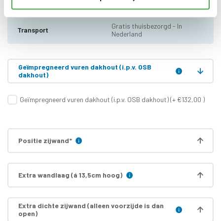
Bevestigingsmaterialen
zijn inbegrepen
Gratis thuisbezorgd - In
Transport
Nederland
Geïmpregneerd vuren dakhout (i.p.v. OSB
dakhout)
Geïmpregneerd vuren dakhout (i.p.v. OSB dakhout) (+ €132,00 )
Positie zijwand
*
Extra wandlaag (á 13,5cm hoog)
Extra dichte zijwand (alleen voorzijde is dan
open)