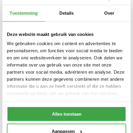
Houtdikte
28 mm
Toestemming
Details
Over
Afmeting (b x d)
350 x 200 cm (buitenmaat)
Deze website maakt gebruik van cookies
Doorloophoogte
211 cm
We gebruiken cookies om content en advertenties te
Wandhoogte
236 cm
personaliseren, om functies voor social media te bieden
en om ons websiteverkeer te analyseren. Ook delen we
Dakhoogte totaal
249 cm
informatie over uw gebruik van onze site met onze
Dakmaat (b x d)
410 x 240 cm
partners voor social media, adverteren en analyse. Deze
partners kunnen deze gegevens combineren met andere
Sleufpaal
12 x 12 cm - 4 stuks
informatie die u aan ze heeft verstrekt of die ze hebben
verzameld op basis van uw gebruik van hun services.
Dakhout
18 mm OSB dakhout
EPDM uit 1 stuk geleverd incl.
kit, dakdoorvoer en regenpijp
Dakbedekking
Alles toestaan
tot aan maaiveld - 10 jaar
garantie
Aanpassen
Alle bevestigingsmaterialen