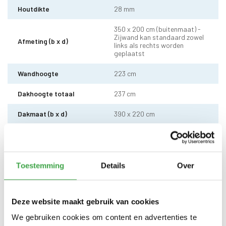
Houtdikte
28 mm
350 x 200 cm (buitenmaat) -
Zijwand kan standaard zowel
Afmeting (b x d)
links als rechts worden
geplaatst
Wandhoogte
223 cm
Dakhoogte totaal
237 cm
Dakmaat (b x d)
390 x 220 cm
10 x 10 cm - 1 stuks incl.
Staander
stelvoet
Schoren
7 x 7 cm - 2 stuks
Toestemming
Details
Over
Dakhout
18 mm dakhout
Deze website maakt gebruik van cookies
EPDM uit 1 stuk geleverd incl.
kit, dakdoorvoer en regenpijp
Dakbedekking
We gebruiken cookies om content en advertenties te
tot aan maaiveld - 10 jaar