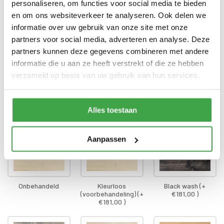
garantie
personaliseren, om functies voor social media te bieden
en om ons websiteverkeer te analyseren. Ook delen we
Alle bevestigingsmaterialen
Bevestigingsmaterialen
informatie over uw gebruik van onze site met onze
zijn inbegrepen
partners voor social media, adverteren en analyse. Deze
Gratis thuisbezorgd - In
partners kunnen deze gegevens combineren met andere
Transport
Nederland
informatie die u aan ze heeft verstrekt of die ze hebben
verzameld op basis van uw gebruik van hun services.
Dompel-impregnatie wanden
*
Alles toestaan
Aanpassen
Onbehandeld
Kleurloos
Black wash (+
(voorbehandeling) (+
€181,00 )
€181,00 )