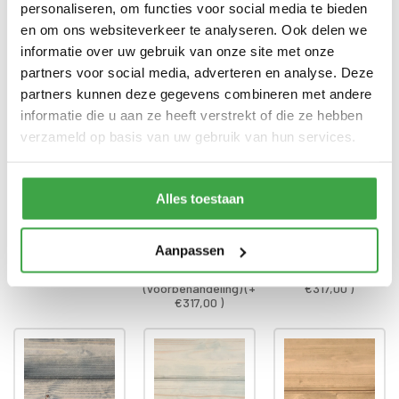
personaliseren, om functies voor social media te bieden
en om ons websiteverkeer te analyseren. Ook delen we
Gratis thuisbezorgd - In
Transport
Nederland
informatie over uw gebruik van onze site met onze
partners voor social media, adverteren en analyse. Deze
partners kunnen deze gegevens combineren met andere
Dompel-impregnatie wanden
*
informatie die u aan ze heeft verstrekt of die ze hebben
verzameld op basis van uw gebruik van hun services.
Alles toestaan
Aanpassen
Onbehandeld
Kleurloos
Black wash (+
(voorbehandeling) (+
€317,00 )
€317,00 )