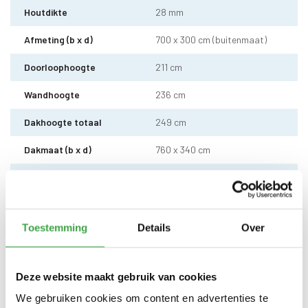
Houtdikte
28 mm
Afmeting (b x d)
700 x 300 cm (buitenmaat)
Doorloophoogte
211 cm
Wandhoogte
236 cm
Dakhoogte totaal
249 cm
Dakmaat (b x d)
760 x 340 cm
Sleufpaal
12 x 12 cm - 6 stuks
Dakhout
18 mm vuren dakhout
Toestemming
Details
Over
EPDM uit 1 stuk geleverd incl.
kit, dakdoorvoer en regenpijp
Dakbedekking
tot aan maaiveld - 10 jaar
garantie
Deze website maakt gebruik van cookies
Alle bevestigingsmaterialen
We gebruiken cookies om content en advertenties te
Bevestigingsmaterialen
zijn inbegrepen