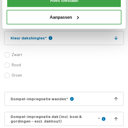
Alles toestaan
zijn inbegrepen
Gratis thuisbezorgd - In
Transport
Nederland
Aanpassen
Kleur dakshingles
*
Zwart
Rood
Groen
Dompel-impregnatie wanden
*
Dompel-impregnatie dak (incl. boei &
*
gordingen - excl. dakhout)