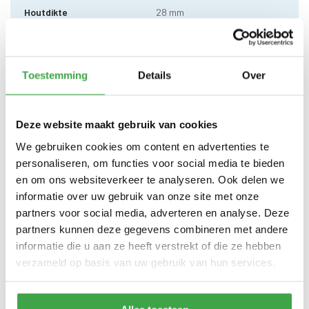
Houtdikte
28 mm
200 x 350cm (buitenmaat) -
Zijwand kan standaard zowel
Afmeting (b x d)
links als rechts worden
geplaatst
Toestemming
Details
Over
Wandhoogte
203 cm
Deze website maakt gebruik van cookies
Dakhoogte totaal
245 cm
We gebruiken cookies om content en advertenties te
10 x 10 cm - 1 stuks incl.
Staander
personaliseren, om functies voor social media te bieden
stelvoet
en om ons websiteverkeer te analyseren. Ook delen we
Schoren
7 x 7 cm - 2 stuks
informatie over uw gebruik van onze site met onze
partners voor social media, adverteren en analyse. Deze
Dakhout
18 mm dakhout
partners kunnen deze gegevens combineren met andere
informatie die u aan ze heeft verstrekt of die ze hebben
Dakshingles met 10 jaar
Dakbedekking
garantie (keuze uit: rood,
verzameld op basis van uw gebruik van hun services.
zwart en groen)
Alle bevestigingsmaterialen
Bevestigingsmaterialen