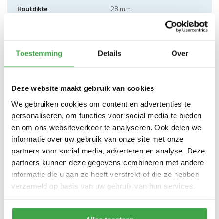
Houtdikte
28 mm
500 x 250 cm (buitenmaat) -
Zijwand kan standaard zowel
Afmeting (b x d)
links als rechts worden
geplaatst
Toestemming
Details
Over
Wandhoogte
203 cm
Deze website maakt gebruik van cookies
Dakhoogte totaal
245 cm
We gebruiken cookies om content en advertenties te
10 x 10 cm - 2 stuks incl.
Staander
personaliseren, om functies voor social media te bieden
stelvoet
en om ons websiteverkeer te analyseren. Ook delen we
Schoren
7 x 7 cm - 4 stuks
informatie over uw gebruik van onze site met onze
partners voor social media, adverteren en analyse. Deze
Dakhout
18 mm dakhout
partners kunnen deze gegevens combineren met andere
informatie die u aan ze heeft verstrekt of die ze hebben
Dakshingles met 10 jaar
Dakbedekking
garantie (keuze uit: rood,
verzameld op basis van uw gebruik van hun services.
zwart en groen)
Alle bevestigingsmaterialen
Bevestigingsmaterialen