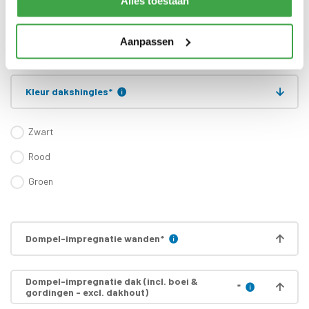
Alles toestaan
zijn inbegrepen
Gratis thuisbezorgd - In
Transport
Nederland
Aanpassen
Kleur dakshingles
*
Zwart
Rood
Groen
Dompel-impregnatie wanden
*
Dompel-impregnatie dak (incl. boei &
*
gordingen - excl. dakhout)