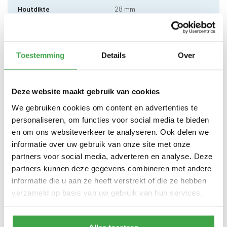
Houtdikte
28 mm
550 x 200cm (buitenmaat) -
Zijwand kan standaard zowel
Afmeting (b x d)
links als rechts worden
geplaatst
Toestemming
Details
Over
Wandhoogte
203 cm
Deze website maakt gebruik van cookies
Dakhoogte totaal
245 cm
We gebruiken cookies om content en advertenties te
10 x 10 cm - 1 stuks incl.
Staander
personaliseren, om functies voor social media te bieden
stelvoet
en om ons websiteverkeer te analyseren. Ook delen we
Schoren
7 x 7 cm - 2 stuks
informatie over uw gebruik van onze site met onze
partners voor social media, adverteren en analyse. Deze
Dakhout
18 mm dakhout
partners kunnen deze gegevens combineren met andere
informatie die u aan ze heeft verstrekt of die ze hebben
Dakshingles met 10 jaar
Dakbedekking
garantie (keuze uit: rood,
verzameld op basis van uw gebruik van hun services.
zwart en groen)
Alle bevestigingsmaterialen
Bevestigingsmaterialen