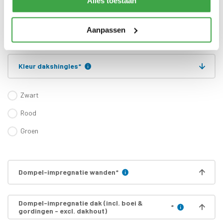
Alles toestaan
zijn inbegrepen
Gratis thuisbezorgd - In
Transport
Nederland
Aanpassen
Kleur dakshingles
*
Zwart
Rood
Groen
Dompel-impregnatie wanden
*
Dompel-impregnatie dak (incl. boei &
*
gordingen - excl. dakhout)