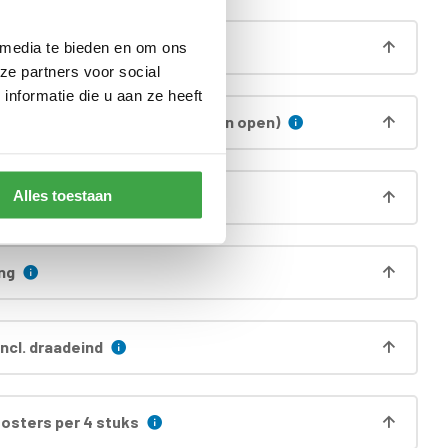
egnatie deur incl. kozijn
 media te bieden en om ons
ze partners voor social
nformatie die u aan ze heeft
 zijwand (alleen voorzijde is dan open)
Alles toestaan
 onderprofielen
ng
ncl. draadeind
oosters per 4 stuks