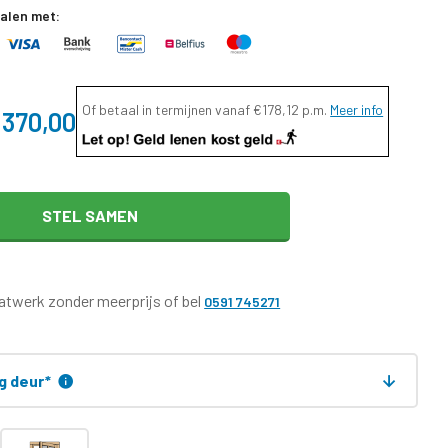
talen met:
Of betaal in termijnen vanaf
€178,12
p.m.
Meer info
.370,00
STEL SAMEN
twerk zonder meerprijs of bel
0591 745271
ng deur
*