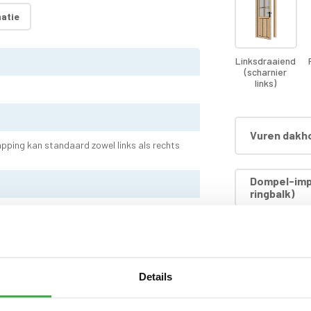
atie
Linksdraaiend
(scharnier
links)
Vuren dakho
pping kan standaard zowel links als rechts
Dompel-imp
ringbalk)
Dompel-imp
Details
Dompel-impr
dakhout)