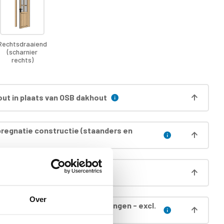
Rechtsdraaiend
(scharnier
rechts)
ut in plaats van OSB dakhout
regnatie constructie (staanders en
regnatie wanden
Over
egnatie dak (incl. boei & gordingen - excl.