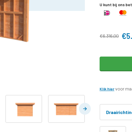
U kunt bij ons be
€5
€6.316,00
voor maa
Klik hier
Draairichti