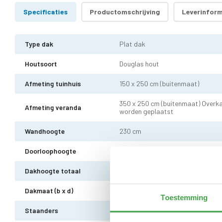
Specificaties
Productomschrijving
Leverinform
Type dak
Plat dak
Houtsoort
Douglas hout
Afmeting tuinhuis
150 x 250 cm (buitenmaat)
350 x 250 cm (buitenmaat) Overka
Afmeting veranda
worden geplaatst
Wandhoogte
230 cm
Doorloophoogte
216 cm
Dakhoogte totaal
255 cm
Dakmaat (b x d)
550 x 300 cm
Toestemming
Staanders
Douglas hout 14 x 14 cm - 3 stuks