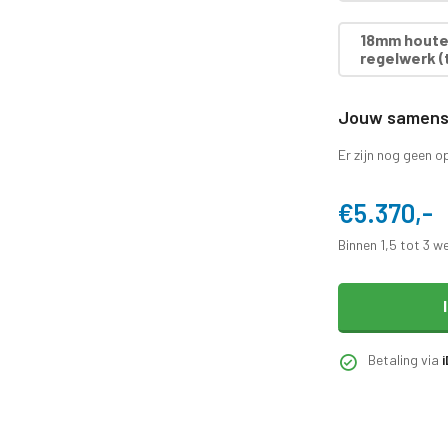
18mm houten
regelwerk (t
Jouw samenst
Er zijn nog geen o
€5.370,-
Binnen 1,5 tot 3 w
Betaling via