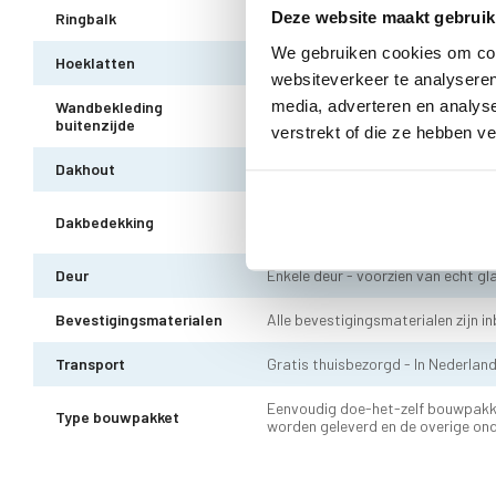
Deze website maakt gebruik
Ringbalk
Douglas hout 14 x 14 cm
We gebruiken cookies om cont
Hoeklatten
Douglas hout 4 x 4 cm - 3 stuks
websiteverkeer te analyseren
media, adverteren en analys
Wandbekleding
Douglas hout Zweeds rabat horiz
buitenzijde
verstrekt of die ze hebben v
Dakhout
18 mm OSB dakhout
EPDM uit 1 stuk geleverd incl. kit,
Dakbedekking
10 jaar garantie
Deur
Enkele deur - voorzien van echt gl
Bevestigingsmaterialen
Alle bevestigingsmaterialen zijn i
Transport
Gratis thuisbezorgd - In Nederlan
Eenvoudig doe-het-zelf bouwpakk
Type bouwpakket
worden geleverd en de overige on