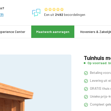
en?
Een
uit
2492
beoordelingen
271
xperience Center
Maatwerk aanvragen
Hoveniers & Zakelij
Tuinhuis m
Op voorraad: b
Betaling voora
Levering uit 
GRATIS thuis 
Unieke prijs-k
Compleet gele