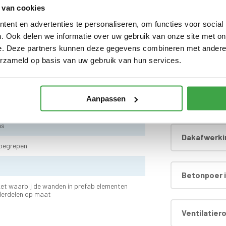
 van cookies
Dompel-impr
ent en advertenties te personaliseren, om functies voor social
. Ook delen we informatie over uw gebruik van onze site met on
e. Deze partners kunnen deze gegevens combineren met andere i
ontaal
erzameld op basis van uw gebruik van hun services.
Extra dichte
 dak doorvoer en regenpijp tot aan maaiveld -
Aanpassen
Hardhouten
as
Dakafwerki
nbegrepen
d
Betonpoer i
et waarbij de wanden in prefab elementen
derdelen op maat
Ventilatier