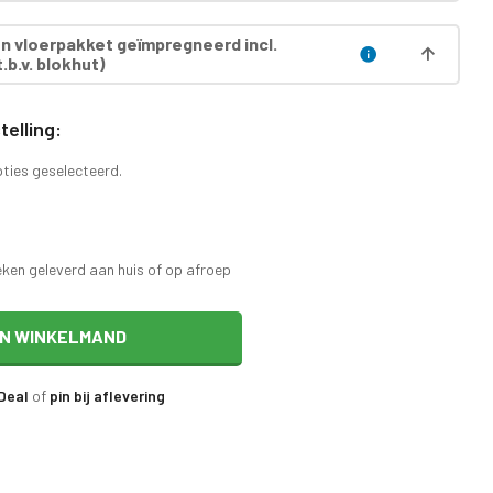
 vloerpakket geïmpregneerd incl.
.b.v. blokhut)
elling:
pties geselecteerd.
eken geleverd aan huis of op afroep
IN WINKELMAND
iDeal
of
pin bij aflevering