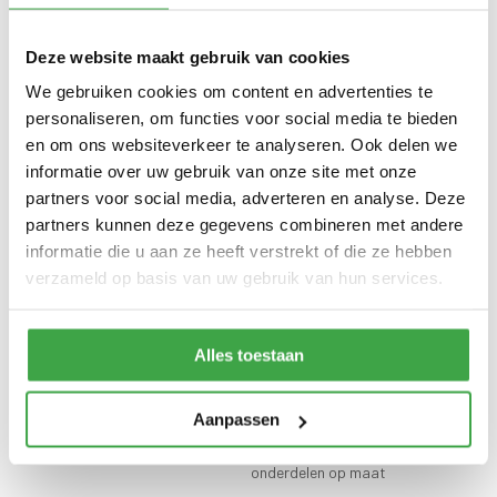
Wandbekleding
Douglas hout Zweeds rabat
buitenzijde
horizontaal
Deze website maakt gebruik van cookies
Dakhout
18 mm OSB dakhout
We gebruiken cookies om content en advertenties te
EPDM uit 1 stuk geleverd incl.
personaliseren, om functies voor social media te bieden
kit, dak doorvoer en regenpijp
Dakbedekking
en om ons websiteverkeer te analyseren. Ook delen we
tot aan maaiveld - 10 jaar
garantie
informatie over uw gebruik van onze site met onze
partners voor social media, adverteren en analyse. Deze
Enkele deur - voorzien van echt
Deur
partners kunnen deze gegevens combineren met andere
glas
informatie die u aan ze heeft verstrekt of die ze hebben
Alle bevestigingsmaterialen
verzameld op basis van uw gebruik van hun services.
Bevestigingsmaterialen
zijn inbegrepen
Gratis thuisbezorgd - In
Transport
Alles toestaan
Nederland
Eenvoudig doe-het-zelf
bouwpakket waarbij de
Aanpassen
Type bouwpakket
wanden in prefab elementen
worden geleverd en de overige
onderdelen op maat