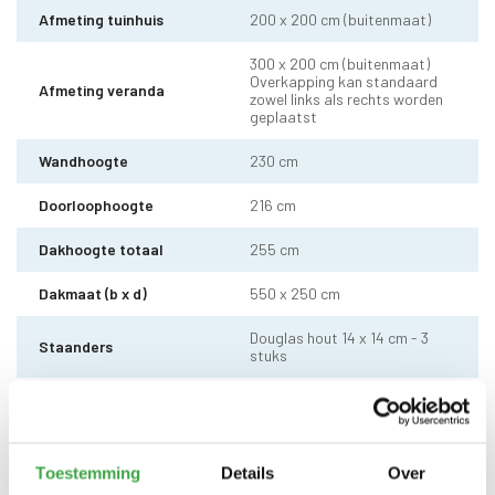
Afmeting tuinhuis
200 x 200 cm (buitenmaat)
300 x 200 cm (buitenmaat)
Overkapping kan standaard
Afmeting veranda
zowel links als rechts worden
geplaatst
Wandhoogte
230 cm
Doorloophoogte
216 cm
Dakhoogte totaal
255 cm
Dakmaat (b x d)
550 x 250 cm
Douglas hout 14 x 14 cm - 3
Staanders
stuks
Ringbalk
Douglas hout 14 x 14 cm
Douglas hout 4 x 4 cm - 3
Hoeklatten
stuks
Toestemming
Details
Over