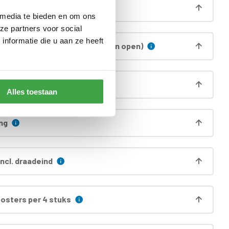
egnatie deur incl. kozijn
 media te bieden en om ons
ze partners voor social
nformatie die u aan ze heeft
 zijwand (alleen voorzijde is dan open)
 onderprofielen
Alles toestaan
ng
ncl. draadeind
oosters per 4 stuks