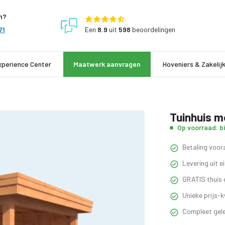
n?
Een
8.9
uit
598
beoordelingen
71
xperience Center
Maatwerk aanvragen
Hoveniers & Zakelij
Tuinhuis m
Op voorraad: b
Betaling voora
Levering uit 
GRATIS thuis 
Unieke prijs-k
Compleet gele