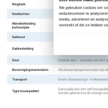
Ringbalk
Douglas hout 14 x 14 cm
We gebruiken cookies om cont
websiteverkeer te analyseren
Hoeklatten
Douglas hout 4 x 4 cm - 3 stuks
media, adverteren en analys
Wandbekleding
verstrekt of die ze hebben v
Douglas hout Zweeds rabat horiz
buitenzijde
Dakhout
18 mm OSB dakhout
EPDM uit 1 stuk geleverd incl. kit,
Dakbedekking
10 jaar garantie
Deur
Dubbele deur - voorzien van echt g
Bevestigingsmaterialen
Alle bevestigingsmaterialen zijn i
Transport
Gratis thuisbezorgd - In Nederlan
Eenvoudig doe-het-zelf bouwpakk
Type bouwpakket
worden geleverd en de overige on