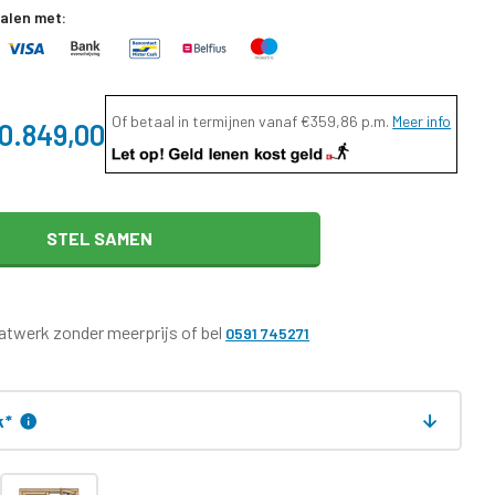
talen met:
Of betaal in termijnen vanaf
€359,86
p.m.
Meer info
0.849,00
STEL SAMEN
twerk zonder meerprijs of bel
0591 745271
k
*