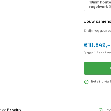
18mm houten
regelwerk (t
Jouw samenst
Er zijn nog geen o
€10.849,-
Binnen 1,5 tot 3 w
Betaling via
n de
Benelux
Lev