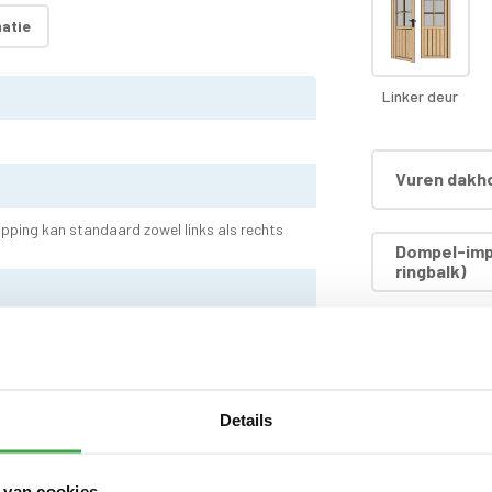
atie
Linker deur
Vuren dakho
pping kan standaard zowel links als rechts
Dompel-imp
ringbalk)
Dompel-imp
Dompel-impr
Details
dakhout)
 van cookies