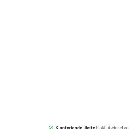
Klantvriendelijkste
blokhutwinkel va