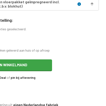
 vloerpakket geïmpregneerd incl.
.b.v. blokhut)
elling:
pties geselecteerd.
eken geleverd aan huis of op afroep
IN WINKELMAND
iDeal
of
pin bij aflevering
ering uit
eigen Nederlandse fabriek