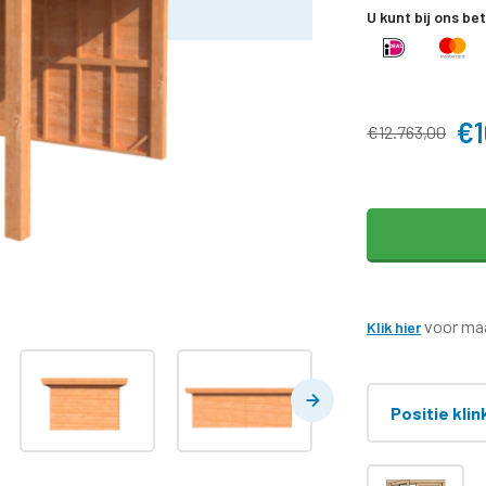
U kunt bij ons be
€1
€12.763,00
voor maa
Klik hier
Positie klin