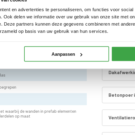
Dompel-impr
ent en advertenties te personaliseren, om functies voor social
. Ook delen we informatie over uw gebruik van onze site met on
e. Deze partners kunnen deze gegevens combineren met andere i
Extra dichte
erzameld op basis van uw gebruik van hun services.
ontaal
Hardhouten
Aanpassen
 dak doorvoer en regenpijp tot aan maaiveld -
Dakafwerki
las
nbegrepen
Betonpoer i
d
et waarbij de wanden in prefab elementen
derdelen op maat
Ventilatier