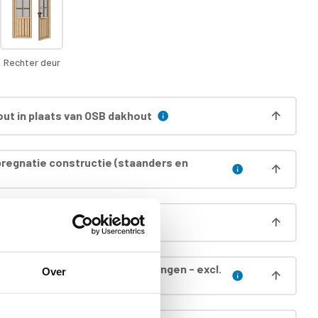
Rechter deur
ut in plaats van OSB dakhout
regnatie constructie (staanders en
regnatie wanden
egnatie dak (incl. boei & gordingen - excl.
Over