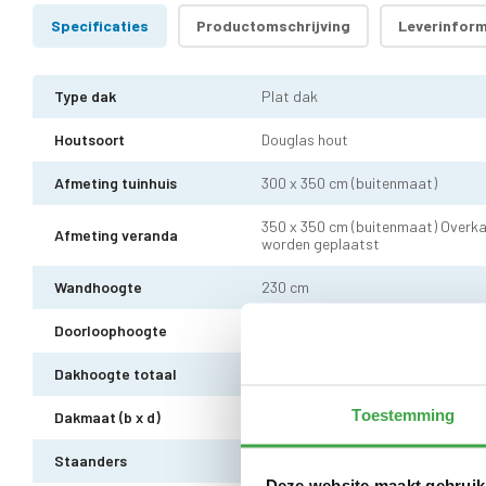
Specificaties
Productomschrijving
Leverinform
Type dak
Plat dak
Houtsoort
Douglas hout
Afmeting tuinhuis
300 x 350 cm (buitenmaat)
350 x 350 cm (buitenmaat) Overka
Afmeting veranda
worden geplaatst
Wandhoogte
230 cm
Doorloophoogte
216 cm
Dakhoogte totaal
255 cm
Toestemming
Dakmaat (b x d)
700 x 400 cm
Staanders
Douglas hout 14 x 14 cm - 3 stuks
Deze website maakt gebruik