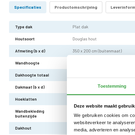
Specificaties
Productomschrijving
Leverinform
Type dak
Plat dak
Houtsoort
Douglas hout
Afmeting (b x d)
350 x 200 cm (buitenmaat)
Wandhoogte
230 cm
Dakhoogte totaal
255 cm
Toestemming
Dakmaat (b x d)
400 x 250 cm
Hoeklatten
Douglas hout 4 x 4 cm - 4 stuks
Deze website maakt gebruik
Wandbekleding
Douglas hout Zweeds rabat horiz
We gebruiken cookies om cont
buitenzijde
websiteverkeer te analyseren
Dakhout
18 mm OSB dakhout
media, adverteren en analys