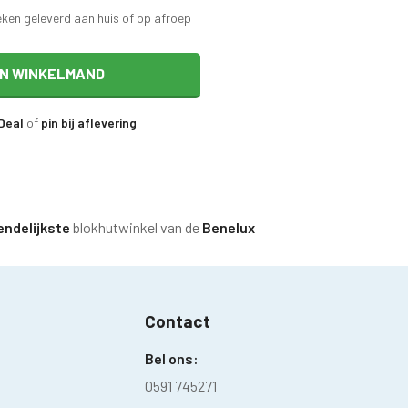
eken geleverd aan huis of op afroep
IN WINKELMAND
iDeal
of
pin bij aflevering
endelijkste
blokhutwinkel van de
Benelux
Contact
Bel ons:
0591 745271