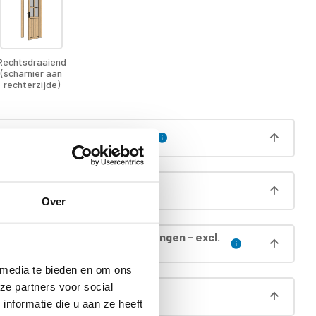
Rechtsdraaiend
(scharnier aan
rechterzijde)
ut in plaats van OSB dakhout
regnatie wanden
Over
egnatie dak (incl. boei & gordingen - excl.
 media te bieden en om ons
ze partners voor social
egnatie deur incl. kozijn
nformatie die u aan ze heeft