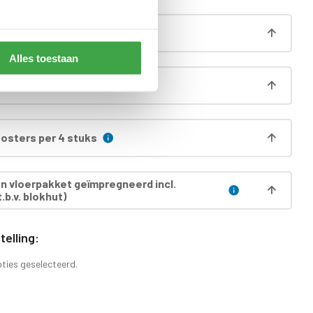
 onderprofielen
Alles toestaan
ng
oosters per 4 stuks
 vloerpakket geïmpregneerd incl.
.b.v. blokhut)
elling:
pties geselecteerd.