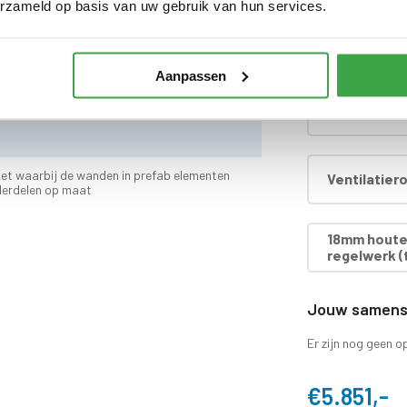
erzameld op basis van uw gebruik van hun services.
 dak doorvoer en regenpijp tot aan maaiveld -
Hardhouten
as
Aanpassen
nbegrepen
Dakafwerki
d
et waarbij de wanden in prefab elementen
Ventilatier
derdelen op maat
18mm houten
regelwerk (t
Jouw samenst
Er zijn nog geen o
€5.851,-