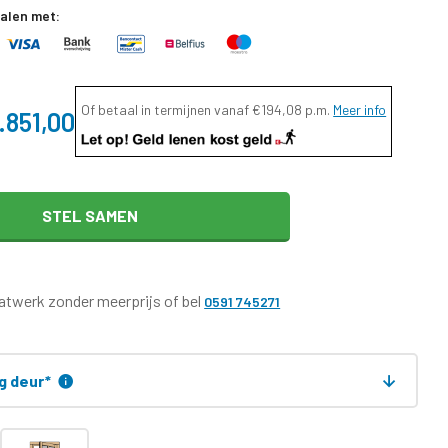
talen met:
Of betaal in termijnen vanaf
€194,08
p.m.
Meer info
.851,00
STEL SAMEN
twerk zonder meerprijs of bel
0591 745271
ng deur
*