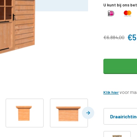
U kunt bij ons be
€5
€6.884,00
voor maa
Klik hier
Draairichti