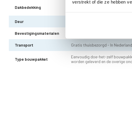
verstrekt of die ze hebben v
EPDM uit 1 stuk geleverd incl. kit,
Dakbedekking
10 jaar garantie
Deur
enkele deur - voorzien van echt gl
Bevestigingsmaterialen
Alle bevestigingsmaterialen zijn i
Transport
Gratis thuisbezorgd - In Nederlan
Eenvoudig doe-het-zelf bouwpakk
Type bouwpakket
worden geleverd en de overige on