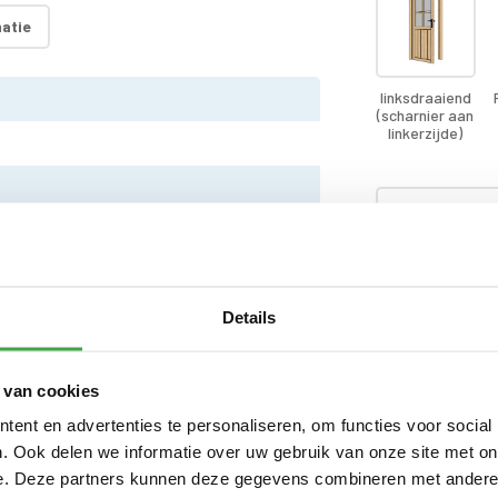
atie
linksdraaiend
(scharnier aan
linkerzijde)
Vuren dakho
Dompel-imp
Details
Dompel-impr
 van cookies
dakhout)
ontaal
ent en advertenties te personaliseren, om functies voor social
. Ook delen we informatie over uw gebruik van onze site met on
Dompel-impr
e. Deze partners kunnen deze gegevens combineren met andere i