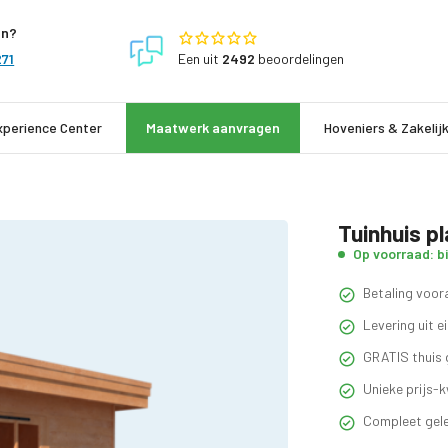
en?
Een
uit
2492
beoordelingen
271
xperience Center
Maatwerk aanvragen
Hoveniers & Zakelij
Tuinhuis p
Op voorraad: b
Betaling voora
Levering uit 
GRATIS thuis 
Unieke prijs-k
Compleet gele