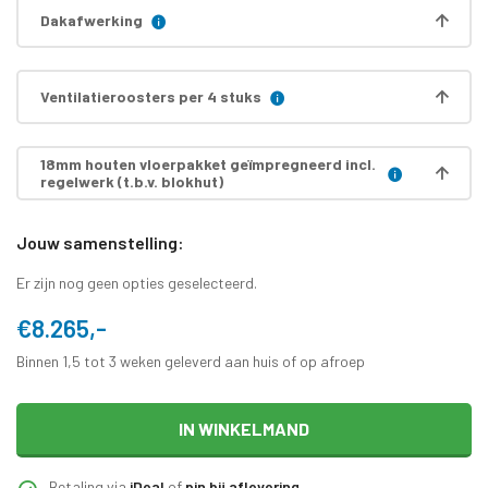
Dakafwerking
Ventilatieroosters per 4 stuks
18mm houten vloerpakket geïmpregneerd incl.
regelwerk (t.b.v. blokhut)
Jouw samenstelling:
Er zijn nog geen opties geselecteerd.
€8.265,-
Binnen 1,5 tot 3 weken geleverd aan huis of op afroep
IN WINKELMAND
Betaling via
iDeal
of
pin bij aflevering