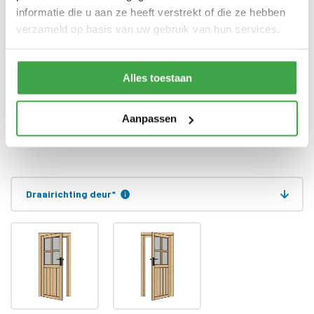
informatie die u aan ze heeft verstrekt of die ze hebben
Alle bevestigingsmaterialen
Bevestigingsmaterialen
verzameld op basis van uw gebruik van hun services.
zijn inbegrepen
Gratis thuisbezorgd - In
Transport
Nederland
Alles toestaan
Eenvoudig doe-het-zelf
bouwpakket waarbij de
Type bouwpakket
Aanpassen
wanden in prefab elementen
worden geleverd en de overige
onderdelen op maat
Draairichting deur
*