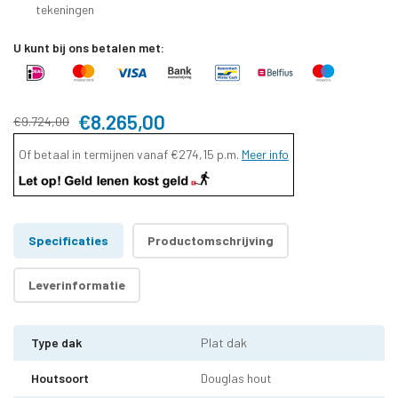
tekeningen
U kunt bij ons betalen met:
€8.265,00
€9.724,00
Of betaal in termijnen vanaf
€274,15
p.m.
Meer info
Specificaties
Productomschrijving
Leverinformatie
Type dak
Plat dak
Houtsoort
Douglas hout