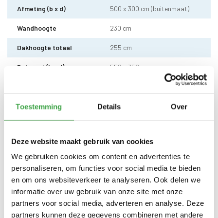
Afmeting (b x d)
500 x 300 cm (buitenmaat)
Wandhoogte
230 cm
Dakhoogte totaal
255 cm
Dakmaat (b x d)
550 x 350 cm
Douglas hout 4 x 4 cm - 4
Hoeklatten
stuks
Toestemming
Details
Over
Wandbekleding
Douglas hout Zweeds rabat
buitenzijde
horizontaal
Dakhout
18 mm OSB dakhout
Deze website maakt gebruik van cookies
We gebruiken cookies om content en advertenties te
EPDM uit 1 stuk geleverd incl.
personaliseren, om functies voor social media te bieden
kit, dak doorvoer en regenpijp
Dakbedekking
tot aan maaiveld - 10 jaar
en om ons websiteverkeer te analyseren. Ook delen we
garantie
informatie over uw gebruik van onze site met onze
partners voor social media, adverteren en analyse. Deze
Enkele deur - voorzien van echt
Deur
glas
partners kunnen deze gegevens combineren met andere