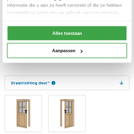
informatie die u aan ze heeft verstrekt of die ze hebben
Alle bevestigingsmaterialen
Bevestigingsmaterialen
verzameld op basis van uw gebruik van hun services.
zijn inbegrepen
Gratis thuisbezorgd - In
Transport
Nederland
Alles toestaan
Eenvoudig doe-het-zelf
bouwpakket waarbij de
Type bouwpakket
Aanpassen
wanden in prefab elementen
worden geleverd en de overige
onderdelen op maat
Draairichting deur
*