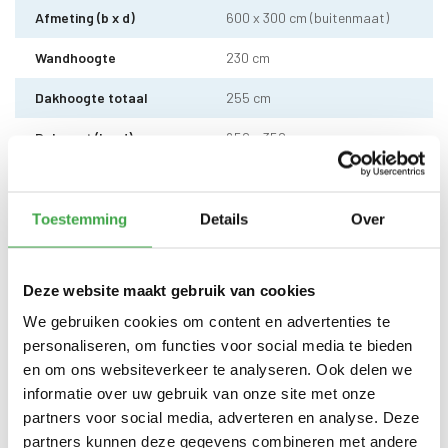
Afmeting (b x d)
600 x 300 cm (buitenmaat)
Wandhoogte
230 cm
Dakhoogte totaal
255 cm
Dakmaat (b x d)
650 x 350 cm
Douglas hout 4 x 4 cm - 5
Hoeklatten
stuks
Toestemming
Details
Over
Wandbekleding
Douglas hout Zweeds rabat
buitenzijde
horizontaal
Dakhout
18 mm OSB dakhout
Deze website maakt gebruik van cookies
We gebruiken cookies om content en advertenties te
EPDM uit 1 stuk geleverd incl.
personaliseren, om functies voor social media te bieden
kit, dak doorvoer en regenpijp
Dakbedekking
tot aan maaiveld - 10 jaar
en om ons websiteverkeer te analyseren. Ook delen we
garantie
informatie over uw gebruik van onze site met onze
partners voor social media, adverteren en analyse. Deze
Enkele deur - voorzien van echt
Deur
glas
partners kunnen deze gegevens combineren met andere