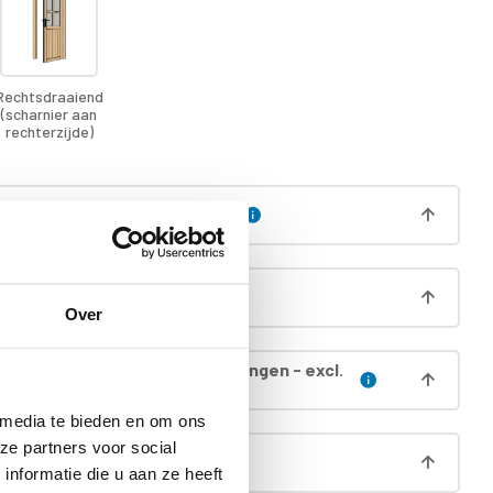
Rechtsdraaiend
(scharnier aan
rechterzijde)
ut in plaats van OSB dakhout
regnatie wanden
Over
egnatie dak (incl. boei & gordingen - excl.
 media te bieden en om ons
ze partners voor social
egnatie deur incl. kozijn
nformatie die u aan ze heeft