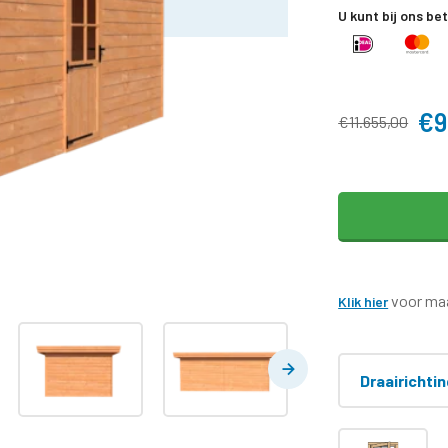
U kunt bij ons be
€9
€11.655,00
voor maa
Klik hier
Draairichti