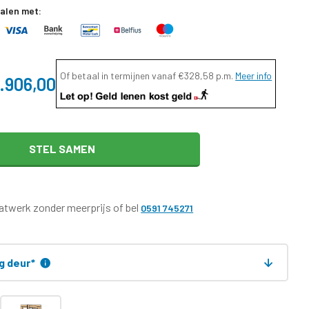
talen met:
Of betaal in termijnen vanaf
€328,58
p.m.
Meer info
.906,00
STEL SAMEN
twerk zonder meerprijs of bel
0591 745271
ng deur
*