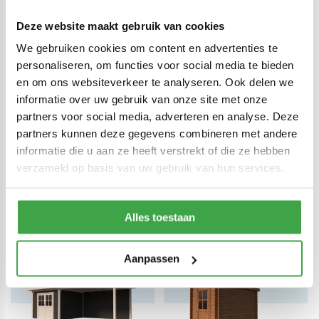
Op voorraad: binnen 1,5 tot 3
weken geleverd aan huis of op
Op voorraad: binnen 1,5 tot 3
afroep
Deze website maakt gebruik van cookies
weken geleverd aan huis of op
afroep
We gebruiken cookies om content en advertenties te
personaliseren, om functies voor social media te bieden
en om ons websiteverkeer te analyseren. Ook delen we
informatie over uw gebruik van onze site met onze
partners voor social media, adverteren en analyse. Deze
partners kunnen deze gegevens combineren met andere
informatie die u aan ze heeft verstrekt of die ze hebben
Maatwerk zonder meerprijs
verzameld op basis van uw gebruik van hun services.
Geïnteresseerd in maatwerk?
NEEM CONTACT MET ONS OP
Alles toestaan
Aanpassen