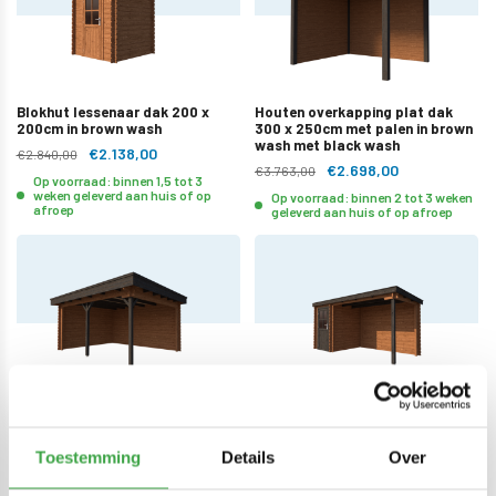
Blokhut lessenaar dak 200 x
Houten overkapping plat dak
200cm in brown wash
300 x 250cm met palen in brown
wash met black wash
€2.138,00
€2.840,00
€2.698,00
€3.763,00
Op voorraad: binnen 1,5 tot 3
weken geleverd aan huis of op
Op voorraad: binnen 2 tot 3 weken
afroep
geleverd aan huis of op afroep
Houten overkapping plat dak
Blokhut met overkapping
450 x 350cm in brown wash met
lessenaar dak 150 x 200 +
black wash
300cm in brown wash met black
Toestemming
Details
Over
wash
€3.681,00
€4.891,00
€3.085,00
€4.097,00