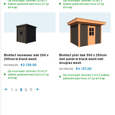
Op voorraad: binnen 1,5 tot 3
Op voorraad: binnen 1,5 tot 3
weken geleverd aan huis of op
weken geleverd aan huis of op
afroep
afroep
Blokhut lessenaar dak 200 x
Blokhut plat dak 300 x 250cm
200cm in black wash
met palen in black wash met
douglas wash
€2.138,00
€2.840,00
€4.127,00
€5.760,00
Op voorraad: binnen 1,5 tot 3
weken geleverd aan huis of op
Op voorraad: binnen 2 tot 3 weken
afroep
geleverd aan huis of op afroep
1
4
5
6
11