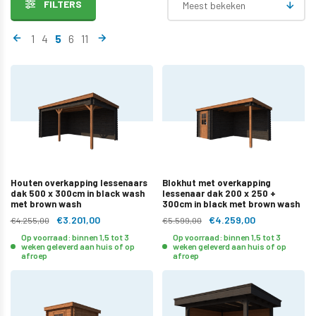
FILTERS
Meest bekeken
1
4
5
6
11
Houten overkapping lessenaars
Blokhut met overkapping
dak 500 x 300cm in black wash
lessenaar dak 200 x 250 +
met brown wash
300cm in black met brown wash
€3.201,00
€4.259,00
€4.255,00
€5.599,00
Op voorraad: binnen 1,5 tot 3
Op voorraad: binnen 1,5 tot 3
weken geleverd aan huis of op
weken geleverd aan huis of op
afroep
afroep