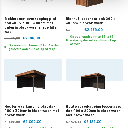
Blokhut met overkapping plat
Blokhut lessenaar dak 200 x
dak 300 x 300 + 400cm met
300cm in brown wash
palen in black wash met white
€2.576,00
€3.422,00
wash
Op voorraad: binnen 1,5 tot 3
€7.106,00
€9.879,00
weken geleverd aan huis of op
afroep
Op voorraad: binnen 2 tot 3 weken
geleverd aan huis of op afroep
Houten overkapping plat dak
Houten overkapping lessenaars
400 x 300cm in black wash met
dak 400 x 200cm in black wash
brown wash
met brown wash
€3.062,00
€2.123,00
€4.069,00
€2.821,00