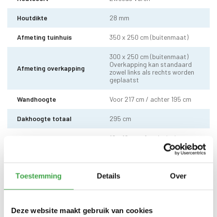
Houtdikte
28 mm
Afmeting tuinhuis
350 x 250 cm (buitenmaat)
300 x 250 cm (buitenmaat)
Overkapping kan standaard
Afmeting overkapping
zowel links als rechts worden
geplaatst
Wandhoogte
Voor 217 cm / achter 195 cm
Dakhoogte totaal
295 cm
10 x 10 cm - 1 stuks incl.
Staander
stelvoet
Dakhout
18 mm dakhout
Toestemming
Details
Over
Dakshingles met 10 jaar
Dakbedekking
garantie (keuze uit: rood,
zwart en groen)
Deze website maakt gebruik van cookies