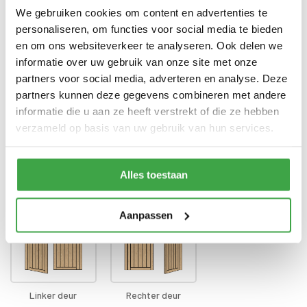
Dubbele deur zonder drempel -
Deur
We gebruiken cookies om content en advertenties te
voorzien van echt glas
personaliseren, om functies voor social media te bieden
Doorloophoogte deur
188 cm
en om ons websiteverkeer te analyseren. Ook delen we
informatie over uw gebruik van onze site met onze
Alle bevestigingsmaterialen
Bevestigingsmaterialen
partners voor social media, adverteren en analyse. Deze
zijn inbegrepen
partners kunnen deze gegevens combineren met andere
Gratis thuisbezorgd - In
informatie die u aan ze heeft verstrekt of die ze hebben
Transport
Nederland
verzameld op basis van uw gebruik van hun services.
Positie klink
*
Alles toestaan
Aanpassen
Linker deur
Rechter deur