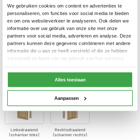
voorzien van echt glas
We gebruiken cookies om content en advertenties te
personaliseren, om functies voor social media te bieden
Doorloophoogte deur
188 cm
en om ons websiteverkeer te analyseren. Ook delen we
Alle bevestigingsmaterialen
informatie over uw gebruik van onze site met onze
Bevestigingsmaterialen
zijn inbegrepen
partners voor social media, adverteren en analyse. Deze
partners kunnen deze gegevens combineren met andere
Gratis thuisbezorgd - In
Transport
Nederland
informatie die u aan ze heeft verstrekt of die ze hebben
verzameld op basis van uw gebruik van hun services.
Draairichting deur
*
Alles toestaan
Aanpassen
Linksdraaiend
Rechtsdraaiend
(scharnier links)
(scharnier rechts)