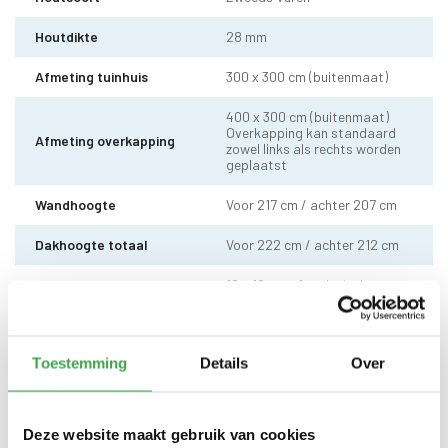
Houtdikte
28 mm
Afmeting tuinhuis
300 x 300 cm (buitenmaat)
400 x 300 cm (buitenmaat)
Overkapping kan standaard
Afmeting overkapping
zowel links als rechts worden
geplaatst
Wandhoogte
Voor 217 cm / achter 207 cm
Dakhoogte totaal
Voor 222 cm / achter 212 cm
10 x 10 cm - 1 stuks incl.
Staander
stelvoet
Dakhout
18 mm dakhout
Toestemming
Details
Over
EPDM uit 1 stuk geleverd incl.
Dakbedekking
kit - met 10 jaar garantie
Deze website maakt gebruik van cookies
Enkele deur zonder drempel -
Deur