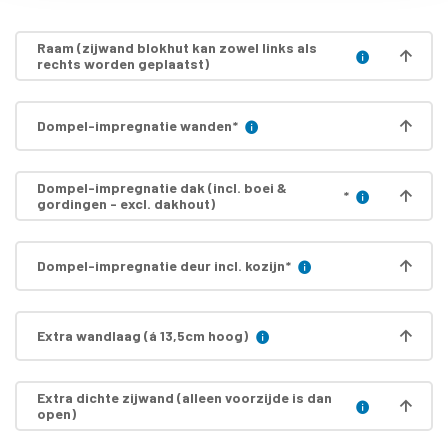
Raam (zijwand blokhut kan zowel links als
rechts worden geplaatst)
Dompel-impregnatie wanden
*
Dompel-impregnatie dak (incl. boei &
*
gordingen - excl. dakhout)
Dompel-impregnatie deur incl. kozijn
*
Extra wandlaag (á 13,5cm hoog)
Extra dichte zijwand (alleen voorzijde is dan
open)