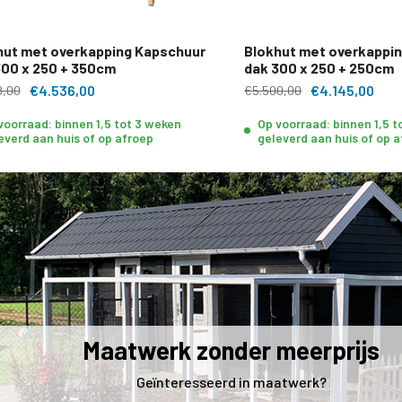
hut met overkapping Kapschuur
Blokhut met overkappi
300 x 250 + 350cm
dak 300 x 250 + 250cm
€4.536,00
€4.145,00
8,00
€5.500,00
voorraad: binnen 1,5 tot 3 weken
Op voorraad: binnen 1,5 
everd aan huis of op afroep
geleverd aan huis of op 
Maatwerk zonder meerprijs
Geïnteresseerd in maatwerk?