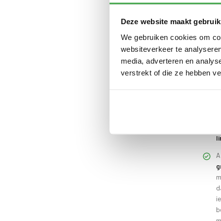
Deze website maakt gebruik
D
We gebruiken cookies om cont
k
websiteverkeer te analyseren
m
media, adverteren en analys
H
verstrekt of die ze hebben v
g
S
h
O
l
A
g
m
d
i
b
m