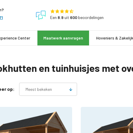
n?
Een
8.9
uit
600
beoordelingen
71
xperience Center
Maatwerk aanvragen
Hoveniers & Zakelij
okhutten en tuinhuisjes met o
eer op:
Meest bekeken