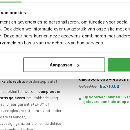
 van cookies
ompel-impregnatie
in meerdere
ent en advertenties te personaliseren, om functies voor social
leuren bij 1 blokhut of overkapping
. Ook delen we informatie over uw gebruik van onze site met on
ogelijk
e. Deze partners kunnen deze gegevens combineren met andere i
oge deuren voorzien van echt
erzameld op basis van uw gebruik van hun services.
las
met drempelloze instap (uniek!)
tevige wind- en waterdichte
oekverbindingen
Aanpassen
Blokhut met overkappi
verkapping
kan standaard zowel
dak 350 x 350 + 400cm
inks als rechts
worden geplaatst
€5.710,00
€7.578,00
lle blokhutten worden
compleet en
Op voorraad: binnen 1,5 
ratis geleverd
incl. dakbedekking
geleverd aan huis of op 
et 10 jaar garantie (EPDM of
akshingles), verstelbare voet onder
edere staander,
evestigingsmaterialen en duidelijke
ontagehandleiding