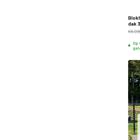
Blok
dak 
€6.01
Op 
gel