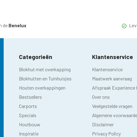
n de
Benelux
Lev
Categorieën
Klantenservice
Blokhut met overkapping
Klantenservice
Blokhutten en Tuinhuisjes
Maatwerk aanvraag
Houten overkappingen
Afspraak Experience 
Bestsellers
Over ons
Carports
Veelgestelde vragen
Specials
Algemene voorwaard
Houtbouw
Disclaimer
Inspiratie
Privacy Policy