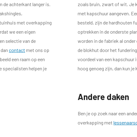
 de achterkant langer is.
zoals bruin, zwart of wit. Je
akshingles,
met kapschuur aangeven. Een a
 tuinhuis met overkapping
besteld, zijn de hardhouten 
rdat we een eigen
optrekken in de onderste pl
en selectie van de
worden in de fabriek al onde
m dan
contact
met ons op
de blokhut door het funderin
rbeeld een raam op een
voordeel van een kapschuur i
e specialisten helpen je
hoog genoeg zijn, dan kun je
Andere daken
Ben je op zoek naar een and
overkapping met
lessenaars