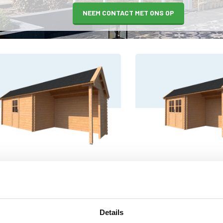
NEEM CONTACT MET ONS OP
hut met overkapping Kapschuur
Blokhut met overkappi
400 x 200 + 300cm
dak 250 x 200 + 250cm
€3.982,00
€3.395,00
9,00
€4.501,00
voorraad: binnen 1,5 tot 3 weken
Op voorraad: binnen 1,5 
Details
everd aan huis of op afroep
geleverd aan huis of op 