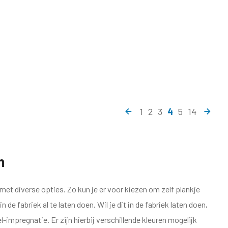
1
2
3
4
5
14
n
met diverse opties. Zo kun je er voor kiezen om zelf plankje
in de fabriek al te laten doen. Wil je dit in de fabriek laten doen,
-impregnatie. Er zijn hierbij verschillende kleuren mogelijk