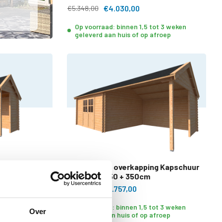
€4.030,00
€5.348,00
Op voorraad: binnen 1,5 tot 3 weken
geleverd aan huis of op afroep
ng Kapschuur
Blokhut met overkapping Kapschuur
dak 400 x 350 + 350cm
€5.757,00
€7.642,00
tot 3 weken
Op voorraad: binnen 1,5 tot 3 weken
Over
afroep
geleverd aan huis of op afroep