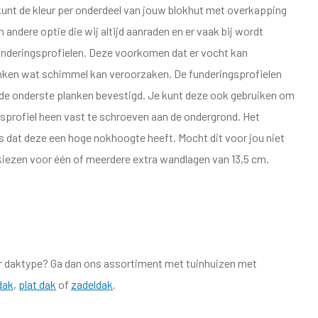
 kunt de kleur per onderdeel van jouw blokhut met overkapping
ndere optie die wij altijd aanraden en er vaak bij wordt
funderingsprofielen. Deze voorkomen dat er vocht kan
anken wat schimmel kan veroorzaken. De funderingsprofielen
r de onderste planken bevestigd. Je kunt deze ook gebruiken om
gsprofiel heen vast te schroeven aan de ondergrond. Het
s dat deze een hoge nokhoogte heeft. Mocht dit voor jou niet
 kiezen voor één of meerdere extra wandlagen van 13,5 cm.
er daktype? Ga dan ons assortiment met tuinhuizen met
dak
,
plat dak
of
zadeldak
.