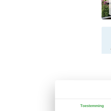
Blok
dak 
€5.27
Op 
Toestemming
gel