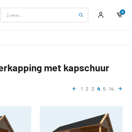
0
k
verkapping met kapschuur
1
2
3
4
5
14