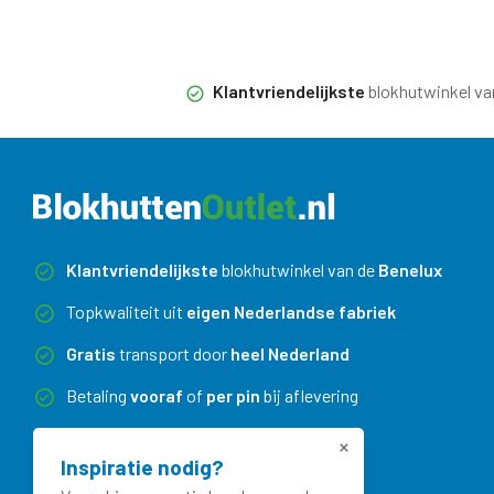
Klantvriendelijkste
blokhutwinkel va
Klantvriendelijkste
blokhutwinkel van de
Benelux
Topkwaliteit uit
eigen Nederlandse fabriek
Gratis
transport door
heel Nederland
Betaling
vooraf
of
per pin
bij aflevering
Maatwerk
zonder meerprijs
Inspiratie nodig?