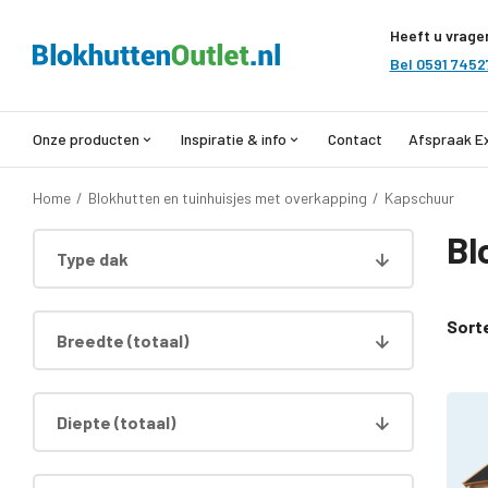
Heeft u vrage
Bel 0591 7452
Onze producten
Inspiratie & info
Contact
Afspraak E
Home
/
Blokhutten en tuinhuisjes met overkapping
/
Kapschuur
Bl
Type dak
Sort
Breedte (totaal)
Diepte (totaal)