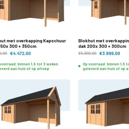
hut met overkapping Kapschuur
Blokhut met overkappi
250x 300 + 350cm
dak 200x 300 + 300cm
€4.472,00
€3.999,00
0,00
€5.300,00
voorraad: binnen 1,5 tot 3 weken
Op voorraad: binnen 1,5 
everd aan huis of op afroep
geleverd aan huis of op 