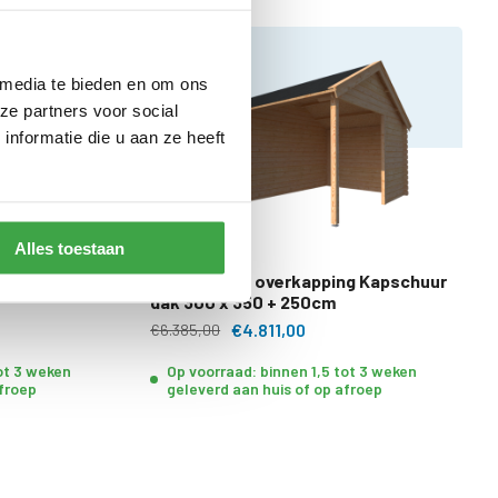
 media te bieden en om ons
ze partners voor social
nformatie die u aan ze heeft
Alles toestaan
ng Kapschuur
Blokhut met overkapping Kapschuur
dak 300 x 350 + 250cm
€4.811,00
€6.385,00
tot 3 weken
Op voorraad: binnen 1,5 tot 3 weken
afroep
geleverd aan huis of op afroep