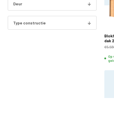
Deur
Type constructie
Blok
dak 
€5.93
Op 
gel