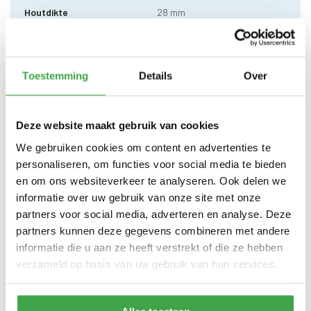
Houtdikte
28 mm
500 x 250cm (buitenmaat) -
Zijwand kan standaard zowel
Afmeting (b x d)
links als rechts worden
geplaatst
Toestemming
Details
Over
Wandhoogte
Voor 203 cm / achter 185 cm
Deze website maakt gebruik van cookies
Dakhoogte totaal
287 cm
We gebruiken cookies om content en advertenties te
10 x 10 cm - 2 stuks incl.
Staander
personaliseren, om functies voor social media te bieden
stelvoet
en om ons websiteverkeer te analyseren. Ook delen we
Schoren
7 x 7 cm - 4 stuks
informatie over uw gebruik van onze site met onze
partners voor social media, adverteren en analyse. Deze
Dakhout
18 mm dakhout
partners kunnen deze gegevens combineren met andere
informatie die u aan ze heeft verstrekt of die ze hebben
Dakshingles met 10 jaar
Dakbedekking
garantie (keuze uit: rood,
verzameld op basis van uw gebruik van hun services.
zwart en groen)
Alle bevestigingsmaterialen
Bevestigingsmaterialen