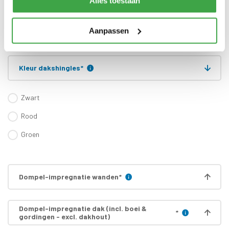
Alles toestaan
zijn inbegrepen
Gratis thuisbezorgd - In
Transport
Nederland
Aanpassen
Kleur dakshingles
*
Zwart
Rood
Groen
Dompel-impregnatie wanden
*
Dompel-impregnatie dak (incl. boei &
*
gordingen - excl. dakhout)