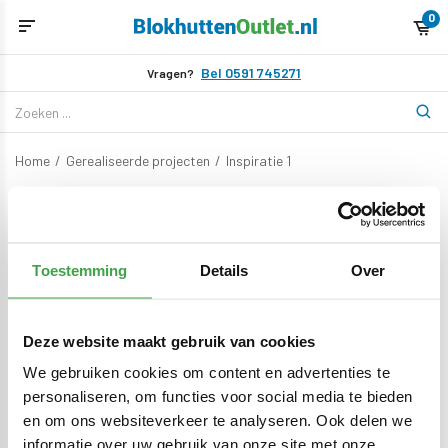
0
Bel 0591 745271
Vragen?
Home
/
Gerealiseerde projecten
/
Inspiratie 1
Inspiratie 1
Toestemming
Details
Over
Geen producten gevonden!
Probeer een andere categorie of neem contact op met
onze klantenservice.
Deze website maakt gebruik van cookies
We gebruiken cookies om content en advertenties te
personaliseren, om functies voor social media te bieden
BEKIJK ONZE CATALOGUS
en om ons websiteverkeer te analyseren. Ook delen we
informatie over uw gebruik van onze site met onze