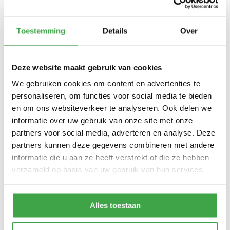
Houtdikte
28 mm
Toestemming
Details
Over
400 x 250 cm (buitenmaat) -
Zijwand kan standaard zowel
Afmeting (b x d)
links als rechts worden
geplaatst
Deze website maakt gebruik van cookies
We gebruiken cookies om content en advertenties te
Wandhoogte
223 cm
personaliseren, om functies voor social media te bieden
Dakhoogte totaal
237 cm
en om ons websiteverkeer te analyseren. Ook delen we
informatie over uw gebruik van onze site met onze
Dakmaat (b x d)
440 x 270 cm
partners voor social media, adverteren en analyse. Deze
partners kunnen deze gegevens combineren met andere
10 x 10 cm - 1 stuks incl.
Staander
stelvoet
informatie die u aan ze heeft verstrekt of die ze hebben
verzameld op basis van uw gebruik van hun services.
Schoren
7 x 7 cm - 2 stuks
Dakhout
18 mm dakhout
Alles toestaan
EPDM uit 1 stuk geleverd incl.
kit, dakdoorvoer en regenpijp
Dakbedekking